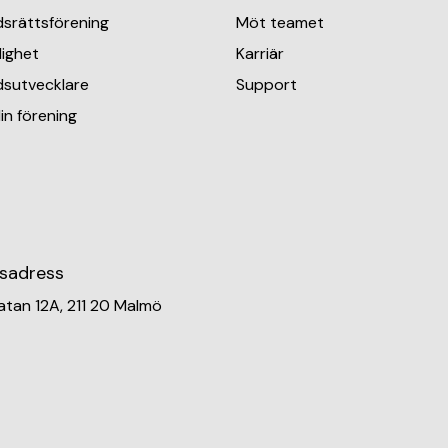
srättsförening
Möt teamet
lighet
Karriär
sutvecklare
Support
in förening
sadress
atan 12A, 211 20 Malmö