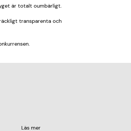
get är totalt oumbärligt.
lräckligt transparenta och
konkurrensen.
Läs mer