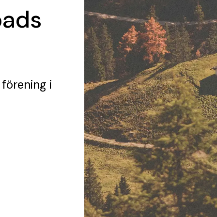
bads
 förening
i