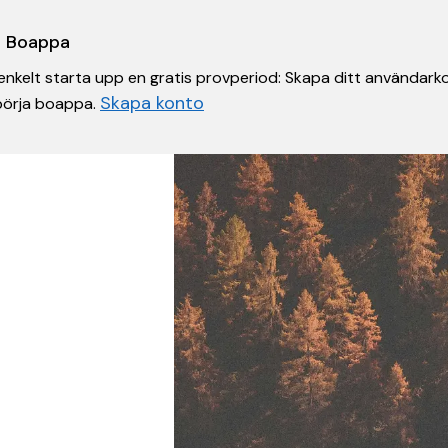
 i Boappa
nkelt starta upp en gratis provperiod: Skapa ditt användarko
Skapa konto
 börja boappa.