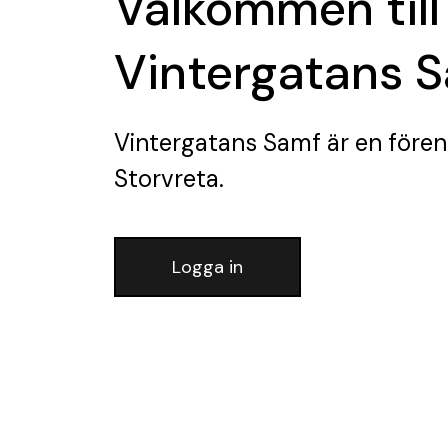
Välkommen till
Vintergatans 
Vintergatans Samf
är en fören
Storvreta.
Logga in