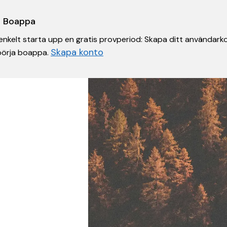
 i Boappa
nkelt starta upp en gratis provperiod: Skapa ditt användarko
Skapa konto
 börja boappa.