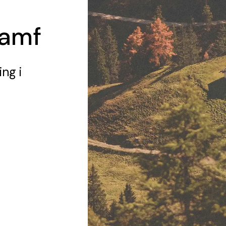
Samf
ing
i