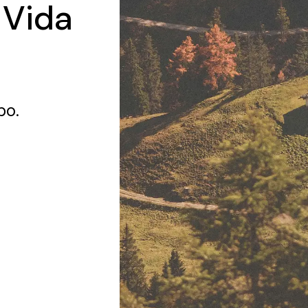
 Vida
bo.