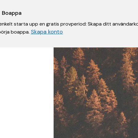
 i Boappa
nkelt starta upp en gratis provperiod: Skapa ditt användarko
Skapa konto
 börja boappa.