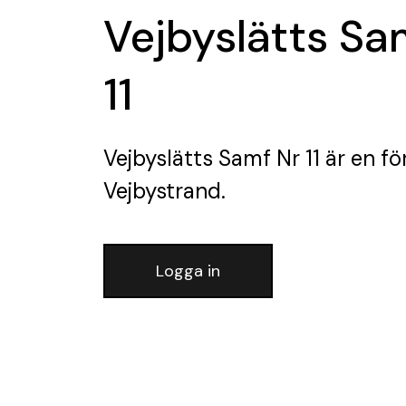
Vejbyslätts Sa
11
Vejbyslätts Samf Nr 11
är en fö
Vejbystrand.
Logga in