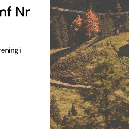
mf Nr
rening
i