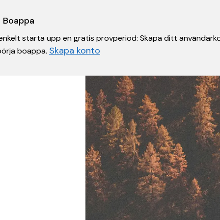
 i Boappa
nkelt starta upp en gratis provperiod: Skapa ditt användarko
Skapa konto
 börja boappa.