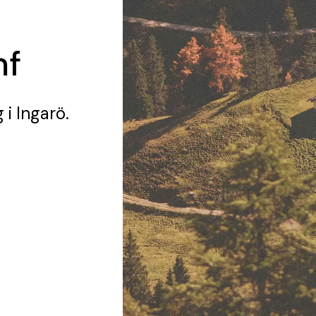
mf
g
i Ingarö.