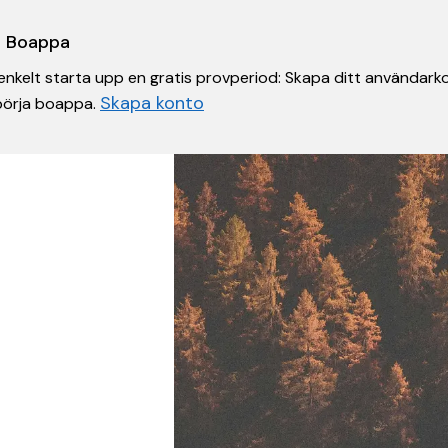
 i Boappa
nkelt starta upp en gratis provperiod: Skapa ditt användarko
Skapa konto
 börja boappa.