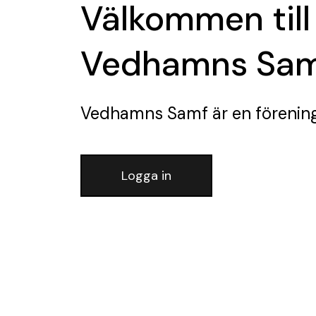
Välkommen till
Vedhamns Sa
Vedhamns Samf
är en förenin
Logga in