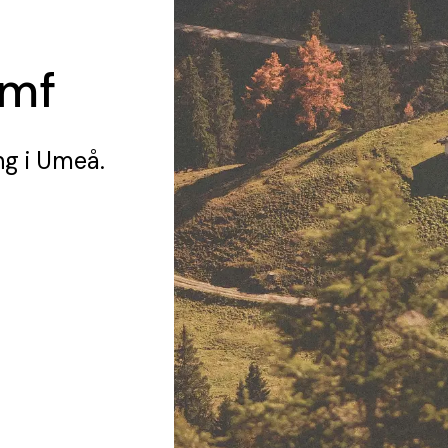
amf
ng
i Umeå.