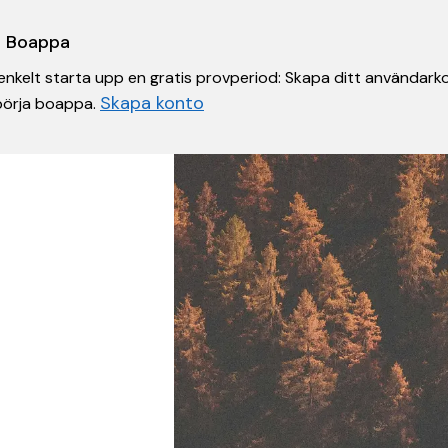
 i Boappa
nkelt starta upp en gratis provperiod: Skapa ditt användarko
Skapa konto
 börja boappa.