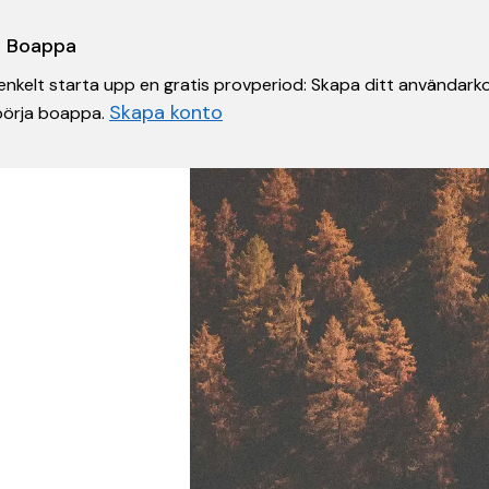
 i Boappa
nkelt starta upp en gratis provperiod: Skapa ditt användarko
Skapa konto
 börja boappa.