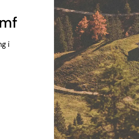
amf
ng
i