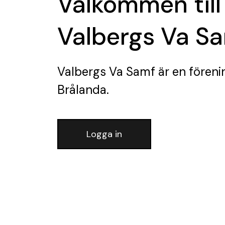
Välkommen till
Valbergs Va S
Valbergs Va Samf
är en föreni
Brålanda.
Logga in