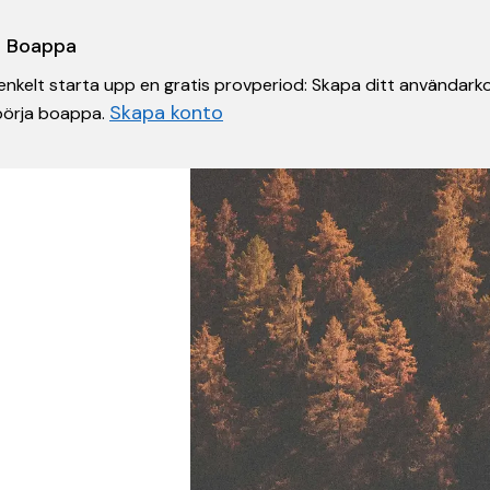
 i Boappa
nkelt starta upp en gratis provperiod: Skapa ditt användarko
Skapa konto
 börja boappa.