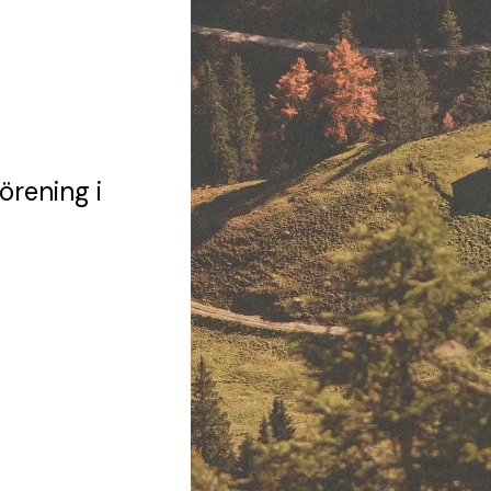
förening
i