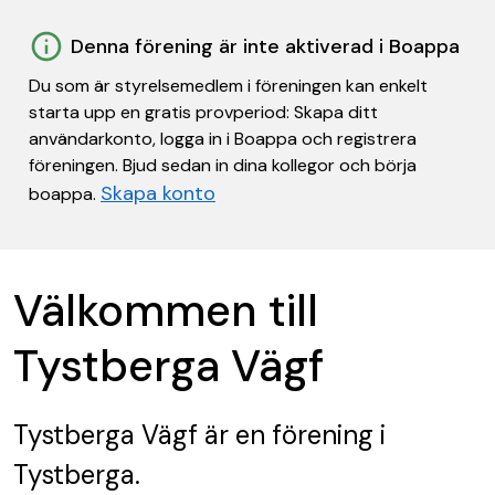
Denna förening är inte aktiverad i Boappa
Du som är styrelsemedlem i föreningen kan enkelt
starta upp en gratis provperiod: Skapa ditt
användarkonto, logga in i Boappa och registrera
föreningen. Bjud sedan in dina kollegor och börja
Skapa konto
boappa.
Välkommen till
Tystberga Vägf
Tystberga Vägf
är en förening
i
Tystberga.