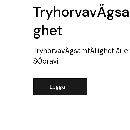
TryhorvavÄgsa
ghet
TryhorvavÄgsamfÄllighet
är e
SÖdravi.
Logga in