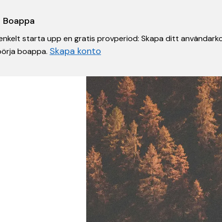
 i Boappa
nkelt starta upp en gratis provperiod: Skapa ditt användarko
Skapa konto
 börja boappa.