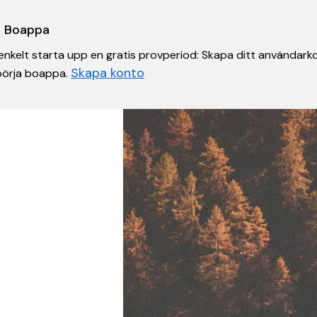
 i Boappa
nkelt starta upp en gratis provperiod: Skapa ditt användarko
Skapa konto
 börja boappa.