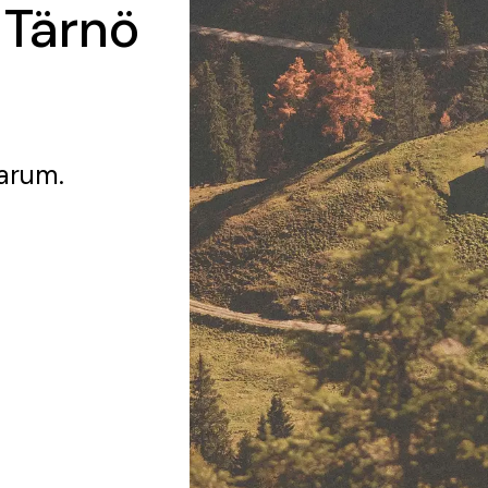
 Tärnö
arum.