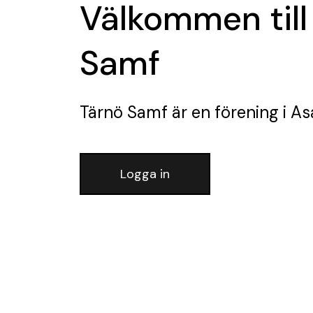
Välkommen till
Samf
Tärnö Samf
är en förening
i As
Logga in