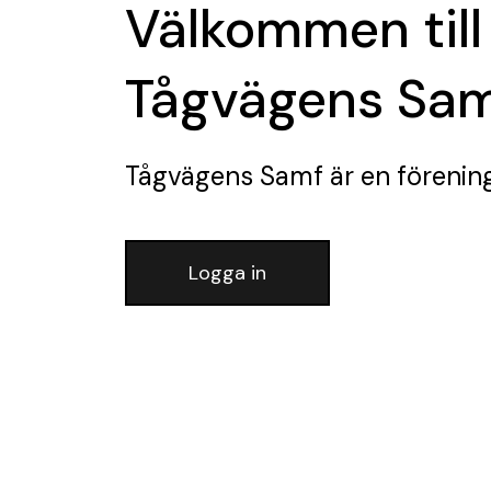
Välkommen till
Tågvägens Sa
Tågvägens Samf
är en förenin
Logga in