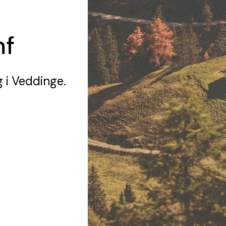
mf
g
i Veddinge.