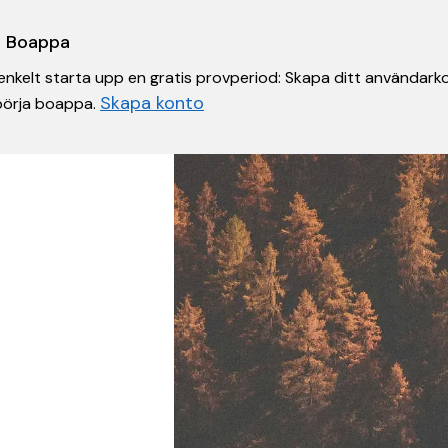
 i Boappa
nkelt starta upp en gratis provperiod: Skapa ditt användarko
Skapa konto
 börja boappa.