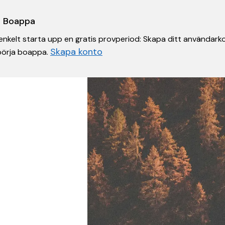
 i Boappa
nkelt starta upp en gratis provperiod: Skapa ditt användarko
Skapa konto
 börja boappa.