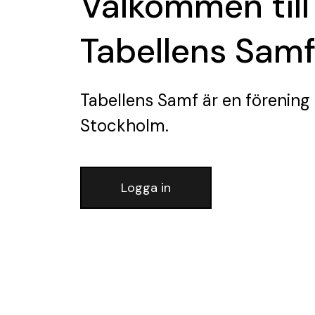
Välkommen till
Tabellens Sam
Tabellens Samf
är en förening
Stockholm.
Logga in