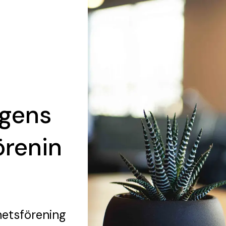
gens
örenin
etsförening