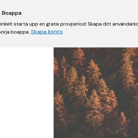
 i Boappa
nkelt starta upp en gratis provperiod: Skapa ditt användarko
Skapa konto
 börja boappa.