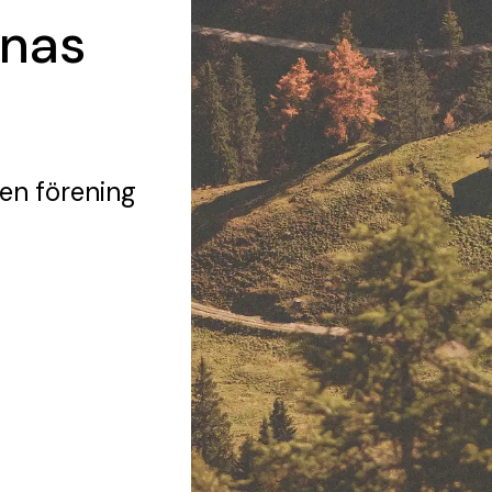
rnas
en förening