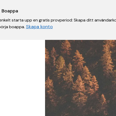
 i Boappa
nkelt starta upp en gratis provperiod: Skapa ditt användarko
Skapa konto
 börja boappa.