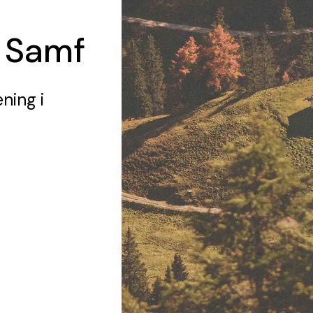
 Samf
ening
i