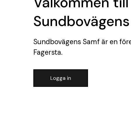
Välkommen till
Sundbovägens
Sundbovägens Samf
är en för
Fagersta.
Logga in