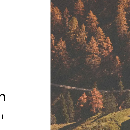
n
g
i