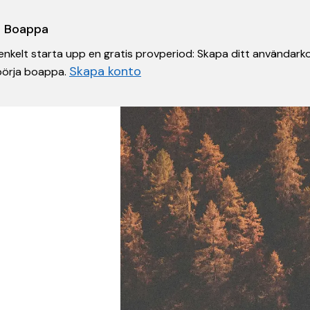
 i Boappa
nkelt starta upp en gratis provperiod: Skapa ditt användarko
Skapa konto
 börja boappa.