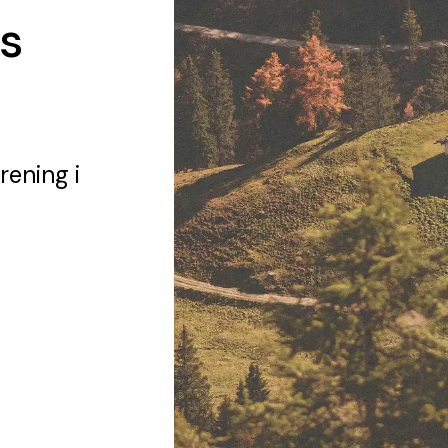
s
örening
i