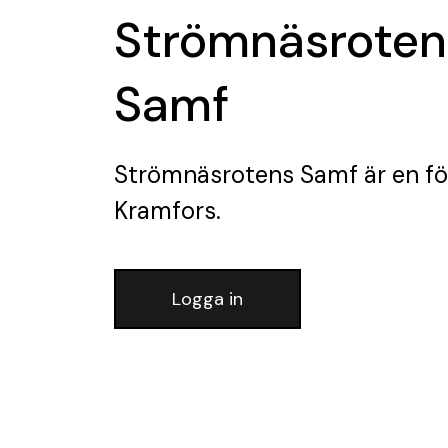
Strömnäsroten
Samf
Strömnäsrotens Samf
är en f
Kramfors.
Logga in