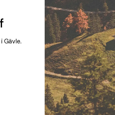
f
i Gävle.