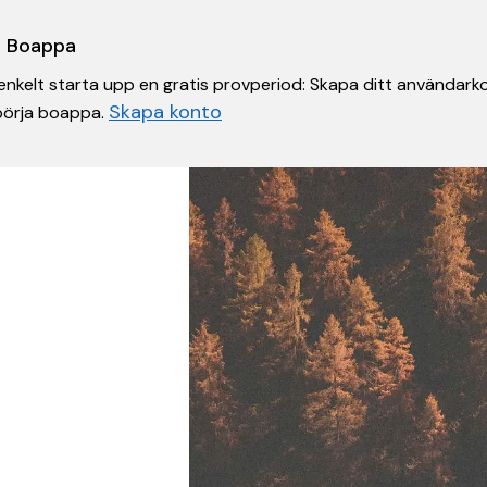
 i Boappa
nkelt starta upp en gratis provperiod: Skapa ditt användarko
Skapa konto
 börja boappa.