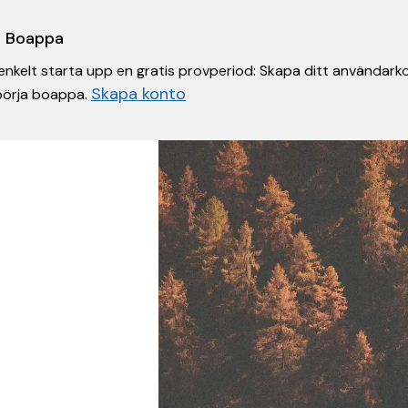
 i Boappa
nkelt starta upp en gratis provperiod: Skapa ditt användarko
Skapa konto
 börja boappa.