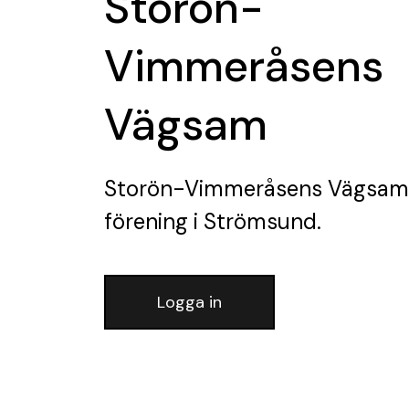
Storön-
Vimmeråsens
Vägsam
Storön-Vimmeråsens Vägsam
förening
i Strömsund.
Logga in