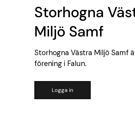
Storhogna Väs
Miljö Samf
Storhogna Västra Miljö Samf
ä
förening
i Falun.
Logga in