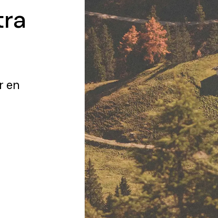
tra
r en