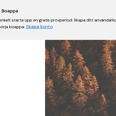
 i Boappa
nkelt starta upp en gratis provperiod: Skapa ditt användarko
Skapa konto
 börja boappa.