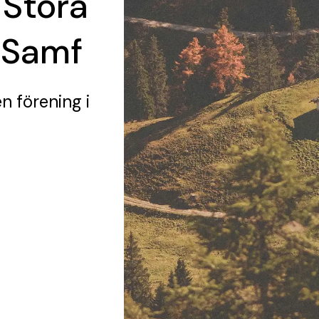
 Stora
 Samf
en förening
i