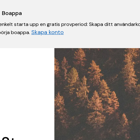
 i Boappa
nkelt starta upp en gratis provperiod: Skapa ditt användarko
Skapa konto
 börja boappa.