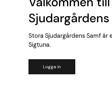
Välkommen till
Sjudargårdens
Stora Sjudargårdens Samf
är 
Sigtuna.
Logga in