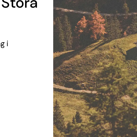
 Stora
ng
i