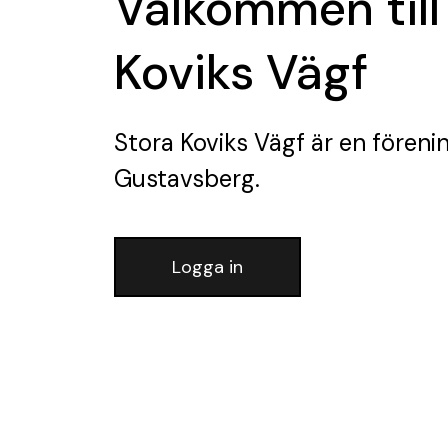
Välkommen till
Koviks Vägf
Stora Koviks Vägf
är en föreni
Gustavsberg.
Logga in