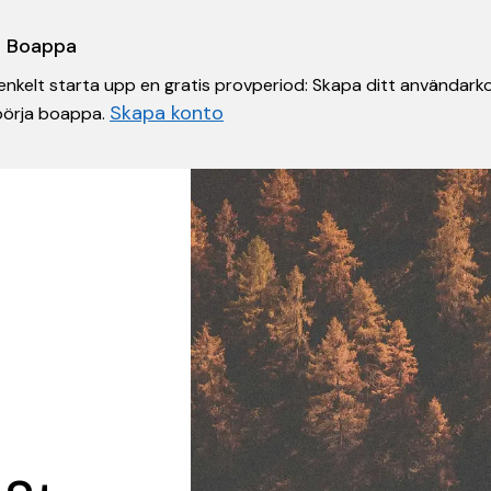
 i Boappa
nkelt starta upp en gratis provperiod: Skapa ditt användarko
Skapa konto
 börja boappa.