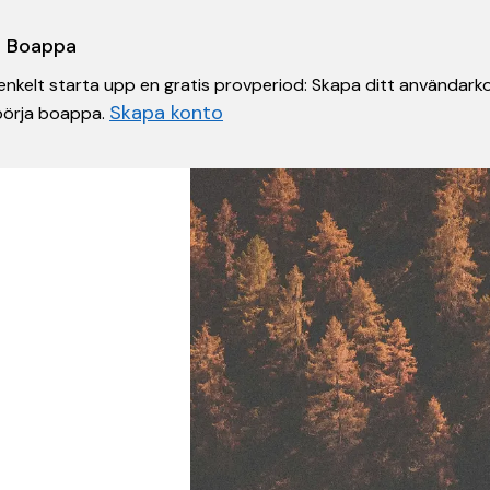
 i Boappa
nkelt starta upp en gratis provperiod: Skapa ditt användarko
Skapa konto
 börja boappa.