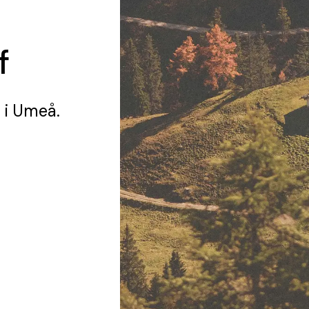
f
g
i Umeå.