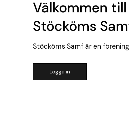
Välkommen till
Stöcköms Sam
Stöcköms Samf
är en förenin
Logga in