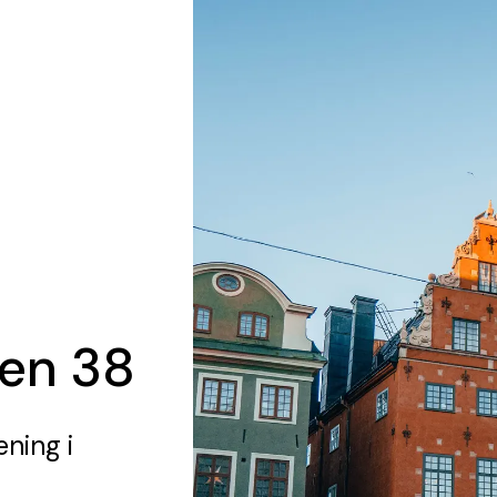
pen 38
ening
i