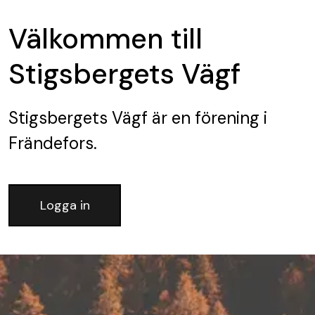
Välkommen till
Stigsbergets Vägf
Stigsbergets Vägf
är en förening
i
Frändefors.
Logga in