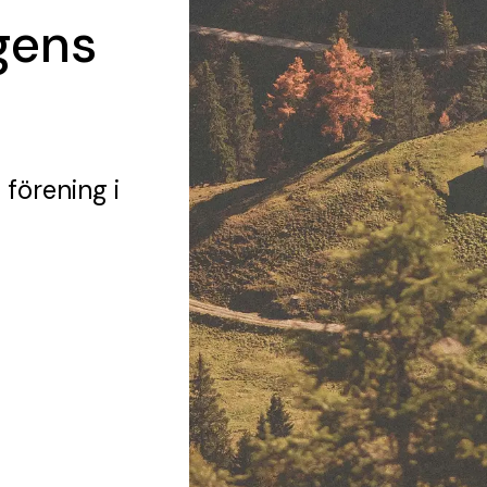
gens
 förening
i