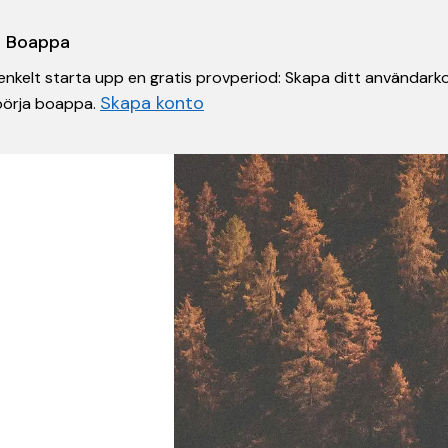
 i Boappa
nkelt starta upp en gratis provperiod: Skapa ditt användarko
Skapa konto
 börja boappa.