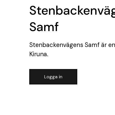
Stenbackenvä
Samf
Stenbackenvägens Samf
är en
Kiruna.
Logga in