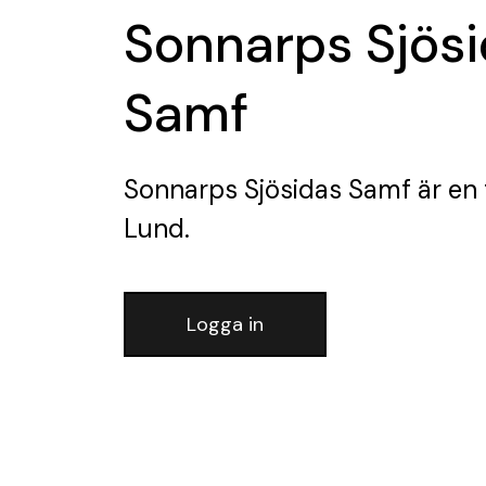
Sonnarps Sjös
Samf
Sonnarps Sjösidas Samf
är en 
Lund.
Logga in