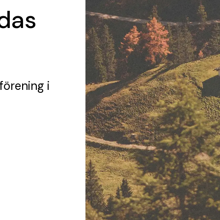
idas
förening
i