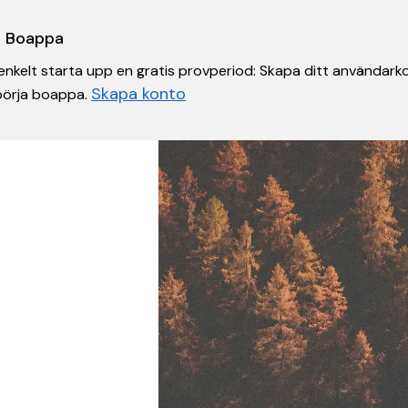
 i Boappa
nkelt starta upp en gratis provperiod: Skapa ditt användarko
Skapa konto
 börja boappa.