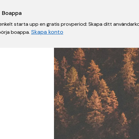
 i Boappa
nkelt starta upp en gratis provperiod: Skapa ditt användarko
Skapa konto
 börja boappa.