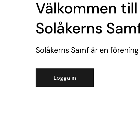
Välkommen till
Solåkerns Sam
Solåkerns Samf
är en förening
Logga in