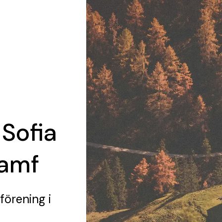
 Sofia
Samf
 förening
i