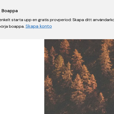
 i Boappa
nkelt starta upp en gratis provperiod: Skapa ditt användarko
Skapa konto
 börja boappa.