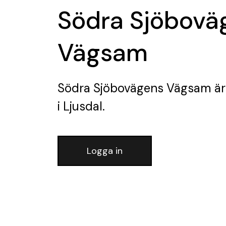
Södra Sjöbovä
Vägsam
Södra Sjöbovägens Vägsam
är
i Ljusdal.
Logga in