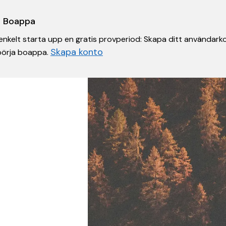
 i Boappa
nkelt starta upp en gratis provperiod: Skapa ditt användarko
Skapa konto
 börja boappa.