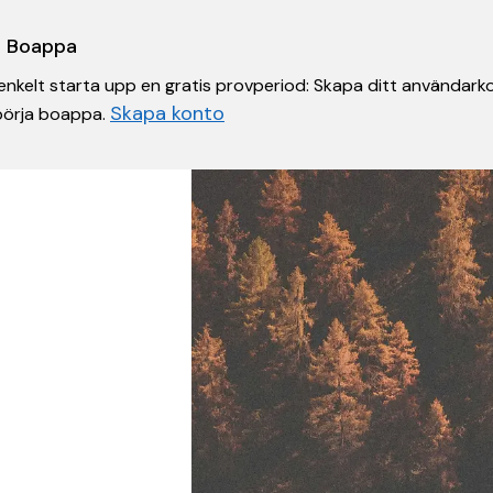
 i Boappa
nkelt starta upp en gratis provperiod: Skapa ditt användarko
Skapa konto
 börja boappa.