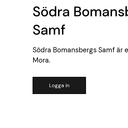
Södra Bomans
Samf
Södra Bomansbergs Samf
är e
Mora.
Logga in