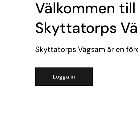
Välkommen till
Skyttatorps V
Skyttatorps Vägsam
är en för
Logga in