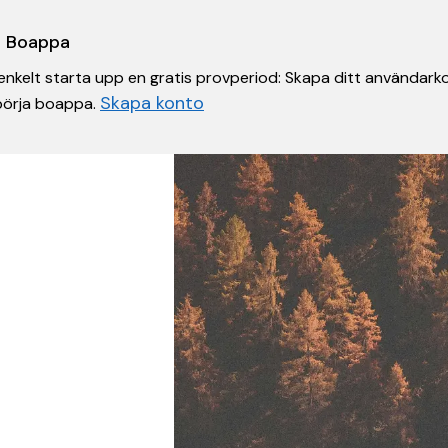
 i Boappa
nkelt starta upp en gratis provperiod: Skapa ditt användarko
Skapa konto
 börja boappa.