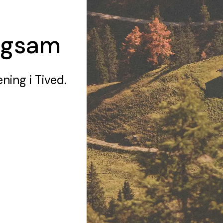
ägsam
ening
i Tived.