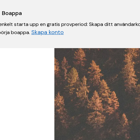
 i Boappa
nkelt starta upp en gratis provperiod: Skapa ditt användarko
Skapa konto
 börja boappa.