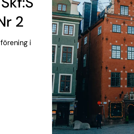
 Skf:S
Nr 2
 förening
i