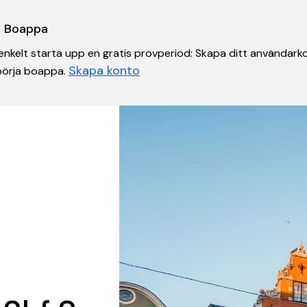
 i Boappa
nkelt starta upp en gratis provperiod: Skapa ditt användarko
Skapa konto
 börja boappa.