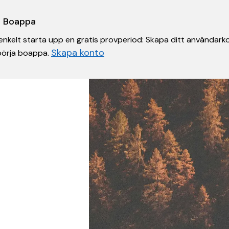
 i Boappa
nkelt starta upp en gratis provperiod: Skapa ditt användarko
Skapa konto
 börja boappa.