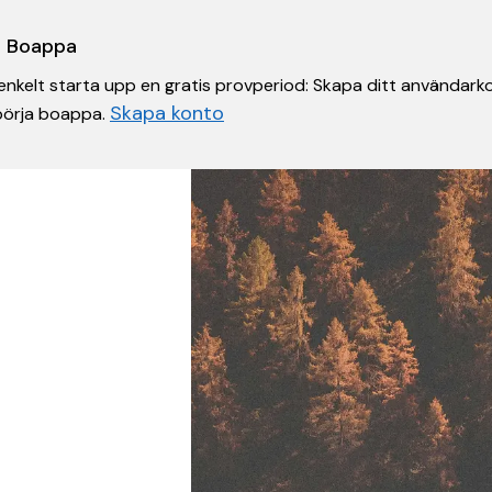
 i Boappa
nkelt starta upp en gratis provperiod: Skapa ditt användarko
Skapa konto
 börja boappa.