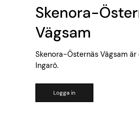
Skenora-Öster
Vägsam
Skenora-Östernäs Vägsam
är 
Ingarö.
Logga in