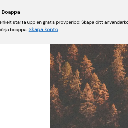
 i Boappa
nkelt starta upp en gratis provperiod: Skapa ditt användarko
Skapa konto
 börja boappa.