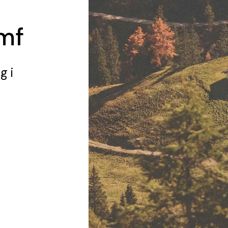
amf
ng
i