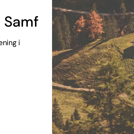
å Samf
ening
i