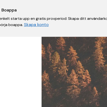
 i Boappa
nkelt starta upp en gratis provperiod: Skapa ditt användarko
Skapa konto
 börja boappa.