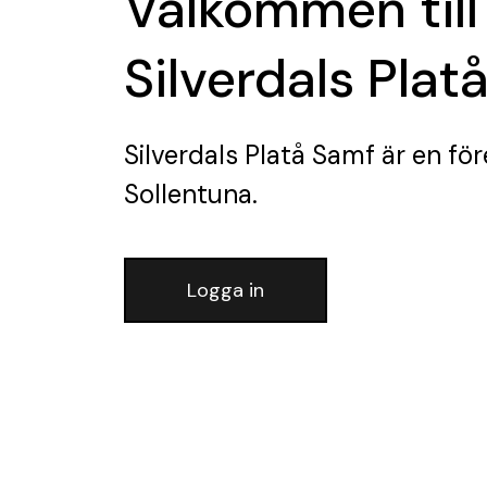
Välkommen till
Silverdals Plat
Silverdals Platå Samf
är en för
Sollentuna.
Logga in