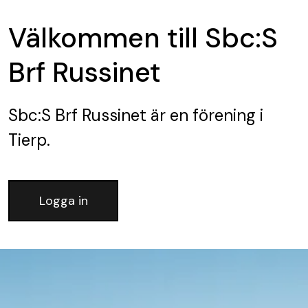
Välkommen till Sbc:S
Brf Russinet
Sbc:S Brf Russinet
är en förening
i
Tierp.
Logga in