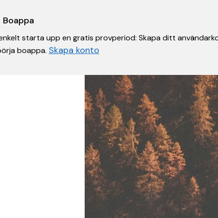
 i Boappa
nkelt starta upp en gratis provperiod: Skapa ditt användarko
Skapa konto
 börja boappa.