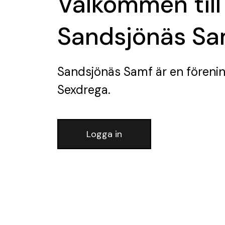
Välkommen till
Sandsjönäs Sa
Sandsjönäs Samf
är en föreni
Sexdrega.
Logga in