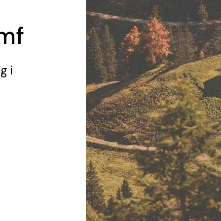
mf
ng
i