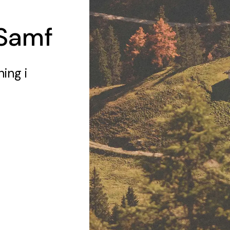
 Samf
ning
i