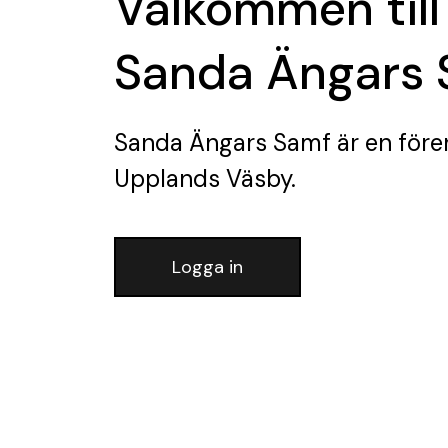
Välkommen till
Sanda Ängars
Sanda Ängars Samf
är en före
Upplands Väsby.
Logga in