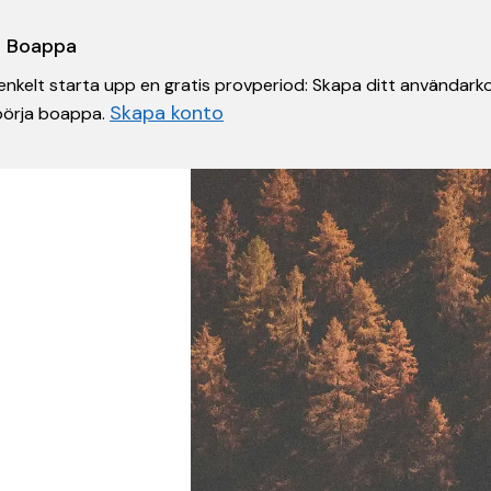
 i Boappa
nkelt starta upp en gratis provperiod: Skapa ditt användarko
Skapa konto
 börja boappa.