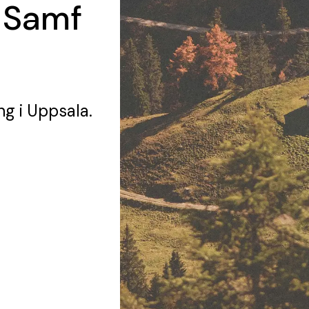
 Samf
ng
i Uppsala.