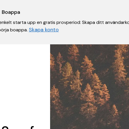
 i Boappa
nkelt starta upp en gratis provperiod: Skapa ditt användarko
Skapa konto
 börja boappa.