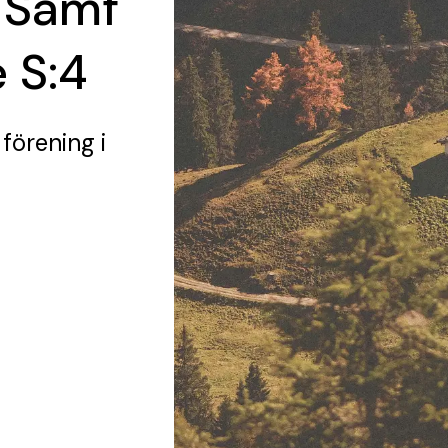
 Samf
 S:4
 förening
i