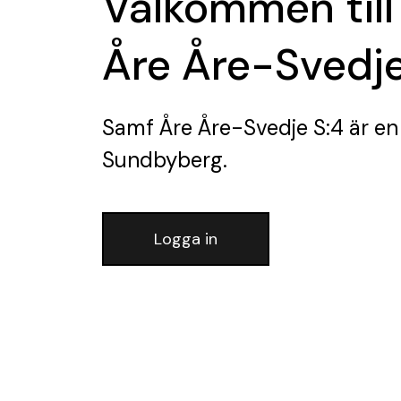
Välkommen till
Åre Åre-Svedje
Samf Åre Åre-Svedje S:4
är en
Sundbyberg.
Logga in