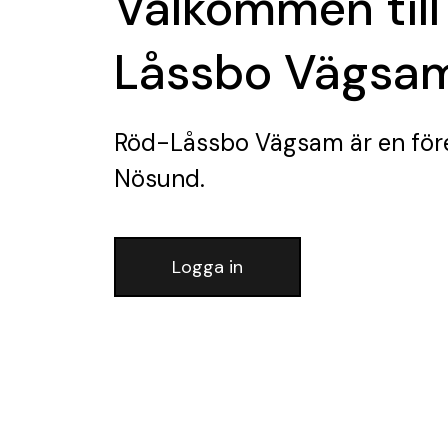
Välkommen till
Låssbo Vägsa
Röd-Låssbo Vägsam
är en för
Nösund.
Logga in