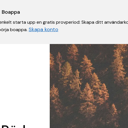
 i Boappa
nkelt starta upp en gratis provperiod: Skapa ditt användarko
Skapa konto
 börja boappa.