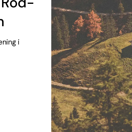
 Röd-
m
ening
i