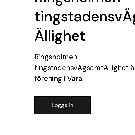
tingstadensv
Ällighet
Ringsholmen-
tingstadensvÄgsamfÄllighet
ä
förening
i Vara.
Logga in