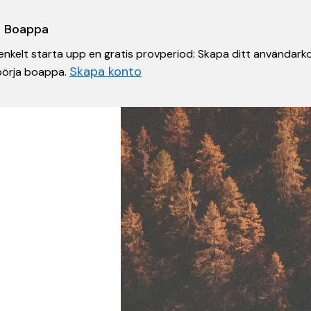
 i Boappa
nkelt starta upp en gratis provperiod: Skapa ditt användarko
Skapa konto
 börja boappa.