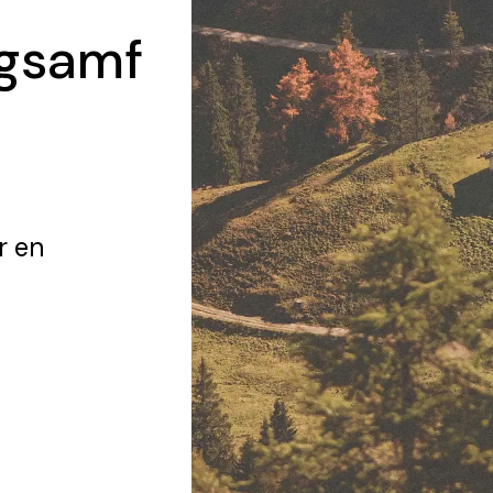
Ägsamf
r en