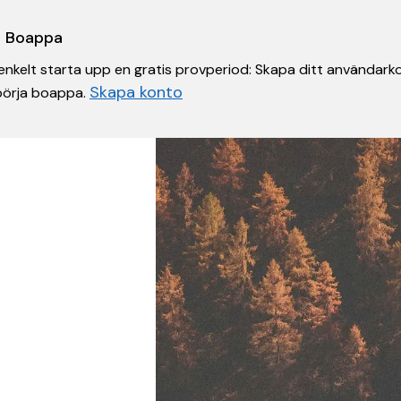
 i Boappa
nkelt starta upp en gratis provperiod: Skapa ditt användarko
Skapa konto
 börja boappa.