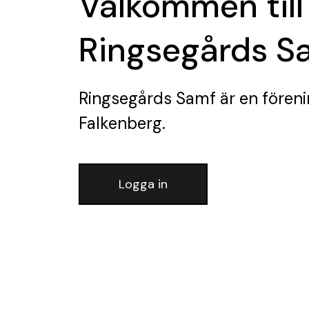
Välkommen till
Ringsegårds S
Ringsegårds Samf
är en fören
Falkenberg.
Logga in